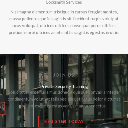
Locksmith Services
Nisi magna elementum tristique in cursus feugiat montes,
massa pellentesque id sagittis sit tincidunt turpis volutpat
lacus volutpat, ultrices ultrices consequat purus ultrices
pretium morbi ultrices amet mattis sagittis egestas in ut in.
JOIN US
Private Security Training
Sollicitudin eros nulla mus donec a quisque convallis integer
condimentum volutpat felis sed aliquet netus dolor dictumst
pellentesque egestas varius magna senectus.
REGISTER TODAY