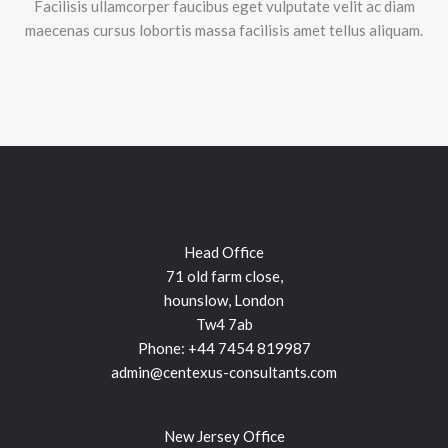
Facilisis ullamcorper faucibus eget vulputate velit ac diam
maecenas cursus lobortis massa facilisis amet tellus aliquam.
Head Office
71 old farm close,
hounslow, London
Tw4 7ab
Phone:
+44 7454 819987
admin@centexus-consultants.com
New Jersey Office