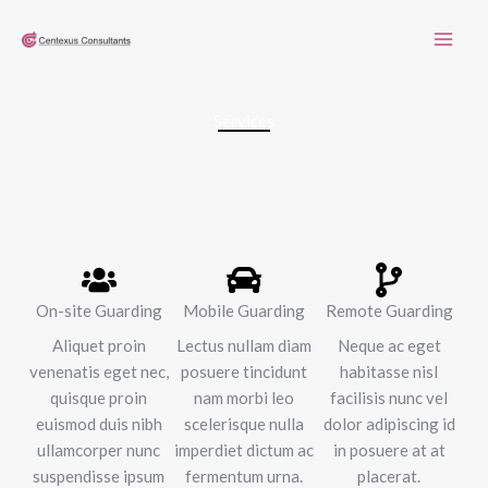
Skip
to
content
Services
On-site Guarding
Mobile Guarding
Remote Guarding
Aliquet proin
Lectus nullam diam
Neque ac eget
venenatis eget nec,
posuere tincidunt
habitasse nisl
quisque proin
nam morbi leo
facilisis nunc vel
euismod duis nibh
scelerisque nulla
dolor adipiscing id
ullamcorper nunc
imperdiet dictum ac
in posuere at at
suspendisse ipsum
fermentum urna.
placerat.